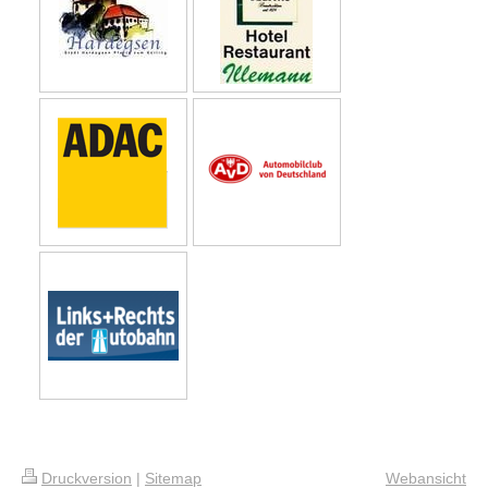
Druckversion
|
Sitemap
Webansicht